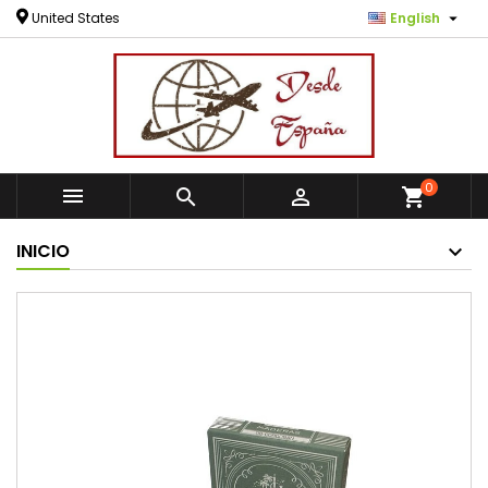

United States
English
0



shopping_cart
INICIO