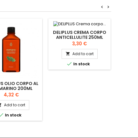
<
>
DELIPLUS CREMA CORPO
ANTICELLULITE 250ML
DELIP
FACIAL
Price
3,30 €
01
Add to cart


In stock
US OLIO CORPO AL
MARINO 200ML
Price
4,32 €
Add to cart


In stock