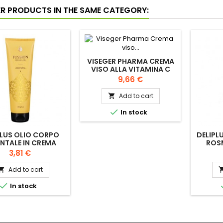
ER PRODUCTS IN THE SAME CATEGORY:
VISEGER PHARMA CREMA
VISO ALLA VITAMINA C
50ML
Price
9,66 €
Add to cart


In stock
PLUS OLIO CORPO
DELIPL
NTALE IN CREMA
ROS
250ML
Price
3,81 €
Add to cart


In stock