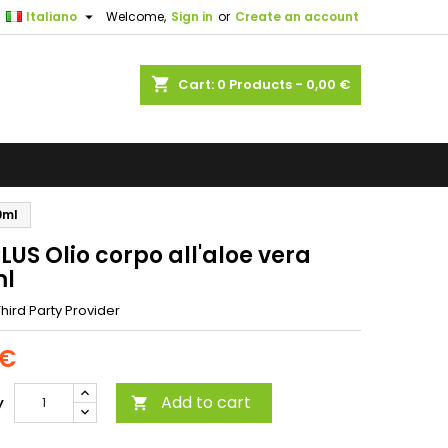

Italiano
Welcome,
Sign in
or
Create an account
shopping_cart
Cart:
0
Products - 0,00 €
0ml
LUS Olio corpo all'aloe vera
ml
hird Party Provider
 €
Add to cart
y
