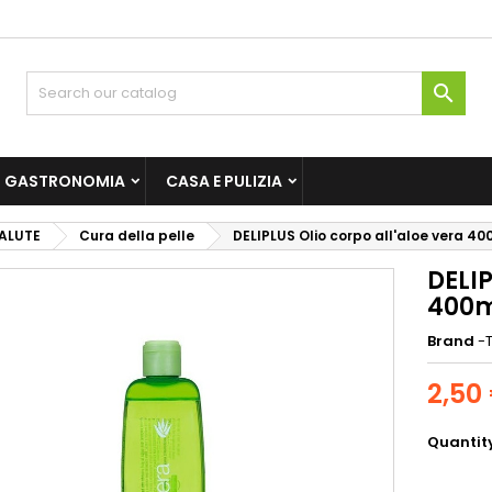

GASTRONOMIA
CASA E PULIZIA
SALUTE
Cura della pelle
DELIPLUS Olio corpo all'aloe vera 40
DELIP
400
Brand
-T
2,50
Quantit