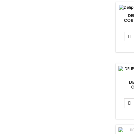
DE
COR
R

DE
C
ALM
