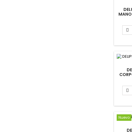
DEL
MANOS

DE
CORP
DE

Nuevo
DE