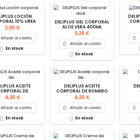
LIPLUS LOCIÓN
DELI
PORAL 10% UREA
COR
DELIPLUS GEL CORPORAL
EPARA 400ML
M
ALOE VERA 400ML
Precio
2,95 €
Precio
5,25 €
Añadir al carrito

Añadir al carrito

En stock

En stock

LIPLUS ACEITE
DELIPLUS ACEITE
DE
ORPORAL DE
CORPORAL DE ROMERO
ENDRAS 200ML
200ML
ANTIC
Precio
Precio
4,25 €
4,25 €
Añadir al carrito
Añadir al carrito


En stock
En stock

