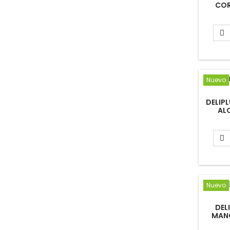
COR
P

Nuevo
DELIP
AL

Nuevo
DEL
MAN
DRAGO