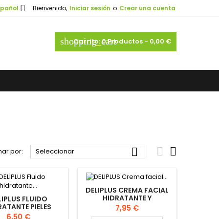

spañol
Bienvenido,
Iniciar sesión
o
Crear una cuenta
shopping_cart
Carrito:
0
Productos - 0,00 €



ar por:
Seleccionar
DELIPLUS CREMA FACIAL
HIDRATANTE Y
LIPLUS FLUIDO
FORTALECEDORA
RATANTE PIELES
Precio
7,95 €
SENSITIVE 50ML
RASAS 50ML
Precio
6,50 €