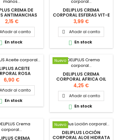
IPLUS CREMA DE
DELIPLUS CREMA
S ANTIMANCHAS
CORPORAL ESFERAS VIT-E
75ML
& A 300ML
Precio
Precio
2,15 €
3,99 €
Añadir al carrito
Añadir al carrito

En stock
En stock


Nuevo
LIPLUS ACEITE
RPORAL ROSA
DELIPLUS CREMA
SQUETA 30ML
CORPORAL AFRICA OIL
Precio
6,90 €
300ML
Precio
4,25 €
Añadir al carrito
Añadir al carrito

En stock

En stock

Nuevo
DELIPLUS LOCIÓN
CORPORAL ALOE HIDRATA
LIPLUS CREMA