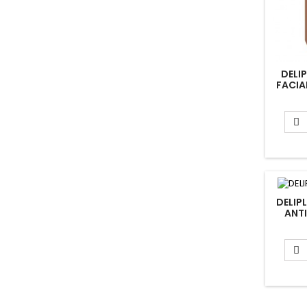
DELI
FACIA

DELIP
ANT
