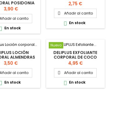
600ML
ORAL POSIDONIA
Precio
2,75 €
300ML
Precio
3,90 €
Añadir al carrito

Añadir al carrito
En stock

En stock

Nuevo
LIPLUS LOCIÓN
DELIPLUS EXFOLIANTE
RAL ALMENDRAS
CORPORAL DE COCO
UTRE 600ML
250ML
Precio
Precio
3,50 €
4,95 €
Añadir al carrito
Añadir al carrito

En stock
En stock

