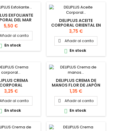
PLUS EXFOLIANTE
PORAL DEL MAR
DELIPLUS ACEITE
UERTO 400G
CORPORAL ORIENTAL EN
Precio
5,50 €
CREMA 250ML
Precio
3,75 €
Añadir al carrito
Añadir al carrito

En stock

En stock

LIPLUS CREMA
DELIPLUS CREMA DE
CORPORAL
MANOS FLOR DE JAPÓN
ELULÍTICA 250ML
30ML
Precio
Precio
3,25 €
1,35 €
Añadir al carrito
Añadir al carrito

En stock
En stock

