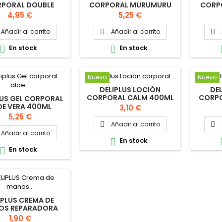
PORAL DOUBLE
CORPORAL MURUMURU
CORP
EACH 300ML
300ML
Precio
Precio
4,95 €
5,25 €
Añadir al carrito
Añadir al carrito


En stock
En stock


Nuevo
Nuevo
DELIPLUS LOCIÓN
DE
CORPORAL CALM 400ML
CORPO
LUS GEL CORPORAL
N
OE VERA 400ML
Precio
3,10 €
Precio
5,25 €
Añadir al carrito


Añadir al carrito
En stock

En stock

IPLUS CREMA DE
OS REPARADORA
N'S BLOOD 75ML
Precio
1,90 €