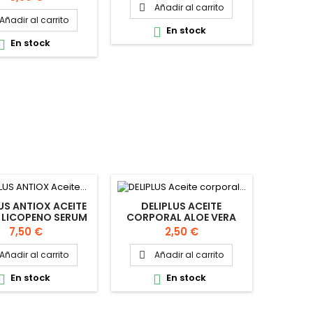
Añadir al carrito

Añadir al carrito
En stock

En stock

US ANTIOX ACEITE
DELIPLUS ACEITE
 LICOPENO SERUM
CORPORAL ALOE VERA
30ML
400ML
Precio
Precio
7,50 €
2,50 €
Añadir al carrito
Añadir al carrito

En stock
En stock

