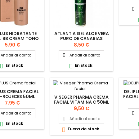

PLUS HIDRATANTE
ATLANTIA GEL ALOE VERA
L BB CREAM TONO
PURO DE CANARIAS
MEDIO 50ML
200ML
Precio
Precio
5,90 €
8,50 €
Añadir al carrito
Añadir al carrito

En stock
En stock


LUS CREMA FACIAL
DELIPL
I-ROJECES 50ML
FACIAL
VISEGER PHARMA CREMA
FACIAL VITAMINA C 50ML
Precio
7,95 €
Precio
9,50 €
Añadir al carrito

Añadir al carrito

En stock

Fuera de stock
