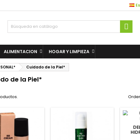
E

ALIMENTACION
HOGAR Y LIMPIEZA
RSONAL*
Cuidado de la Piel*
do de la Piel*
roductos.
Orden
DE
HID
G