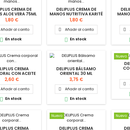
IPLUS CREMA DE
DELIPLUS CREMA DE
DEL
 ALOE VERA 75ML
MANOS NUTRITIVA KARITÉ
MANO
75ML
Precio
Precio
1,80 €
1,80 €
Añadir al carrito
Añadir al carrito


En stock
En stock


Nuevo
DE
CO
LIPLUS CREMA
DELIPLUS BÁLSAMO
MO
ORAL CON ACEITE
ORIENTAL 30 ML
 OLIVA 300ML
Precio
Precio
2,60 €
3,75 €

Añadir al carrito
Añadir al carrito

En stock
En stock


Nuevo
Nuevo
LIPLUS CREMA
DELIPLUS CREMA
DE